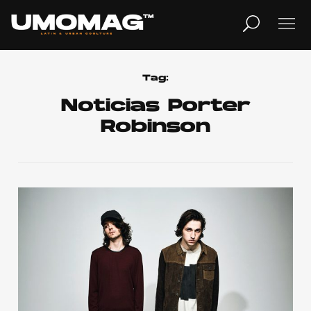
MUSICA
LIFESTYLE
Tag:
Noticias Porter
Robinson
REVISTA
TV
Home
Cover Story