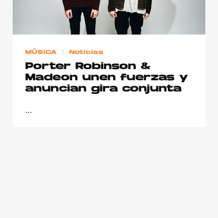
Publicidad
Contacto
Aviso Legal
MÚSICA
Noticias
Porter Robinson &
Madeon unen fuerzas y
© 2015-2022 UMOMAG. PROPIEDAD DE UMO agency. TODOS LOS
DERECHOS RESERVADOS.
anuncian gira conjunta
…