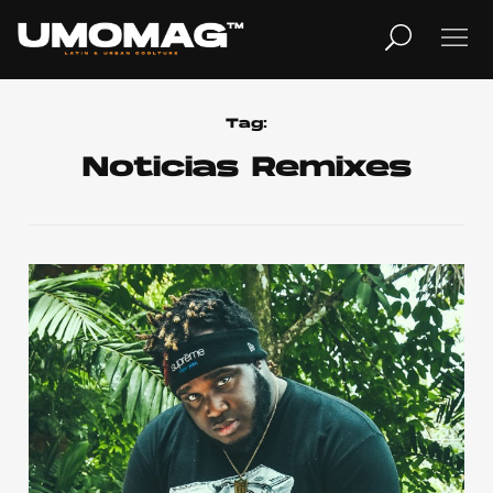
MUSICA
LIFESTYLE
Tag:
Noticias Remixes
REVISTA
TV
Home
Cover Story