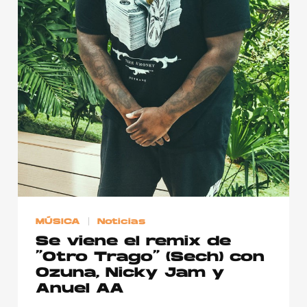
Publicidad
Contacto
Aviso Legal
© 2015-2022 UMOMAG. PROPIEDAD DE UMO agency. TODOS LOS
DERECHOS RESERVADOS.
MÚSICA
Noticias
Se viene el remix de
“Otro Trago” (Sech) con
Ozuna, Nicky Jam y
Anuel AA