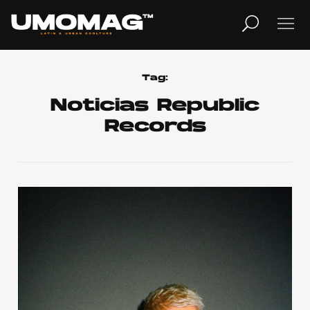
MUSICA
LIFESTYLE
Tag:
Noticias Republic
Records
REVISTA
TV
Home
Cover Story