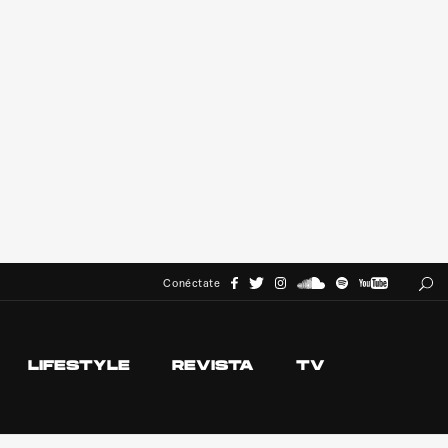
Conéctate
LIFESTYLE
REVISTA
TV