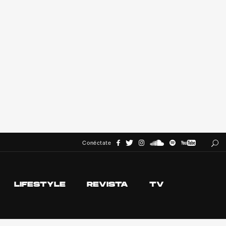
Conéctate
LIFESTYLE
REVISTA
TV