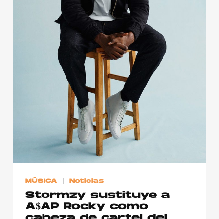
Publicidad
Contacto
Aviso Legal
© 2015-2022 UMOMAG. PROPIEDAD DE UMO agency. TODOS LOS
DERECHOS RESERVADOS.
MÚSICA
Noticias
Stormzy sustituye a
A$AP Rocky como
cabeza de cartel del