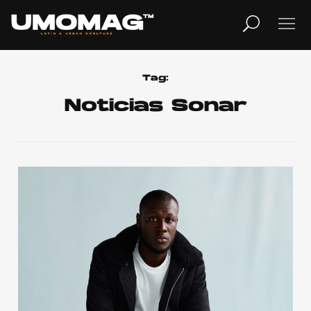
MUSICA
LIFESTYLE
Tag:
Noticias Sonar
REVISTA
TV
Home
Cover Story