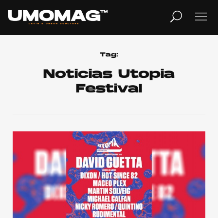
MUSICA
LIFESTYLE
Tag:
Noticias Utopia
Festival
REVISTA
TV
Home
Cover Story