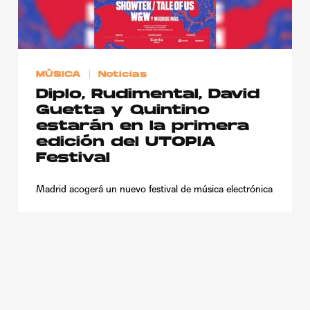
Publicidad
Contacto
Aviso Legal
MÚSICA
Noticias
Diplo, Rudimental, David
Guetta y Quintino
© 2015-2022 UMOMAG. PROPIEDAD DE UMO agency. TODOS LOS
DERECHOS RESERVADOS.
estarán en la primera
edición del UTOPIA
Festival
Madrid acogerá un nuevo festival de música electrónica