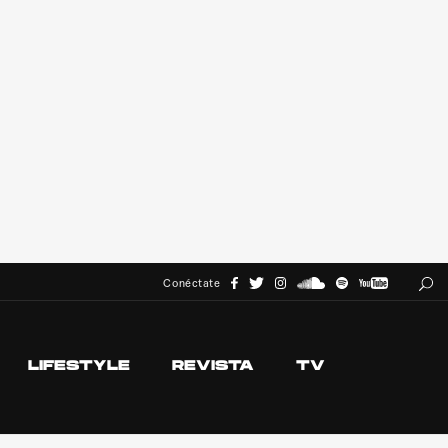
Conéctate
LIFESTYLE
REVISTA
TV