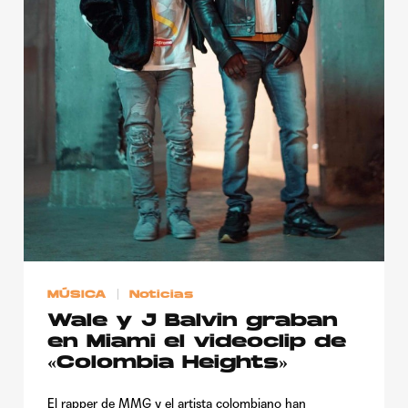
Publicidad
Contacto
Aviso Legal
© 2015-2022 UMOMAG. PROPIEDAD DE UMO agency. TODOS LOS
DERECHOS RESERVADOS.
MÚSICA
Noticias
Wale y J Balvin graban
en Miami el videoclip de
«Colombia Heights»
El rapper de MMG y el artista colombiano han