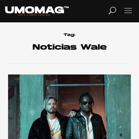
MUSICA
LIFESTYLE
Tag:
Noticias Wale
REVISTA
TV
Home
Cover Story