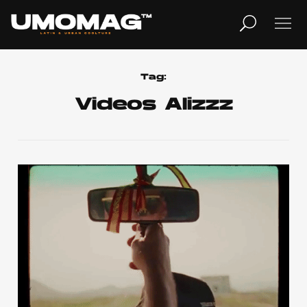
MUSICA
LIFESTYLE
Tag:
Videos Alizzz
REVISTA
TV
Home
Cover Story