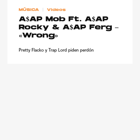
MÚSICA
Videos
A$AP Mob Ft. A$AP
Rocky & A$AP Ferg –
«Wrong»
Pretty Flacko y Trap Lord piden perdón