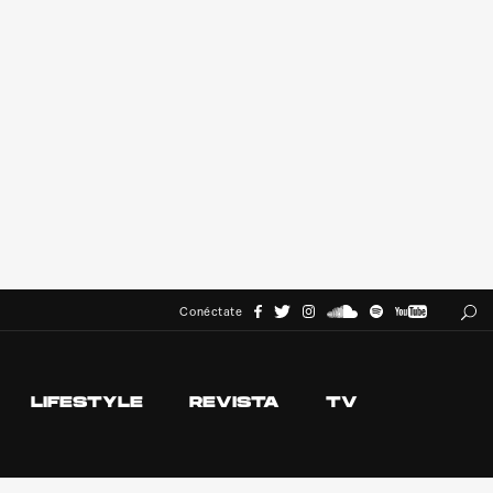
Conéctate
LIFESTYLE
REVISTA
TV