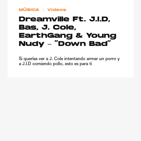
MÚSICA
Videos
Dreamville Ft. J.I.D,
Bas, J. Cole,
EarthGang & Young
Nudy – “Down Bad”
Si querías ver a J. Cole intentando armar un porro y
a J.I.D comiendo pollo, esto es para ti