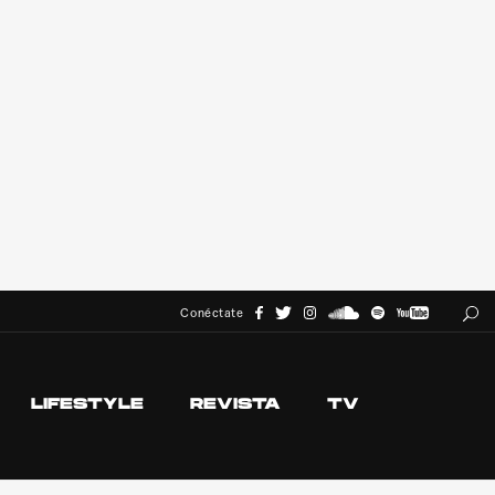
Conéctate
LIFESTYLE
REVISTA
TV