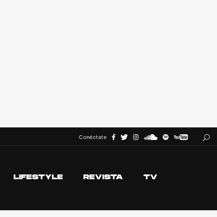
Conéctate
LIFESTYLE
REVISTA
TV