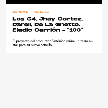
Publicidad
MÚSICA
Videos
Contacto
Los G4, Jhay Cortez,
Aviso Legal
Darell, De La Ghetto,
Eladio Carrión – “100”
© 2015-2022 UMOMAG. PROPIEDAD DE UMO agency. TODOS LOS
El proyecto del productor Sinfónico reúne un team all-
DERECHOS RESERVADOS.
star para su nuevo sencillo