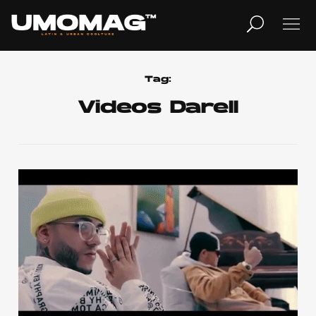
MUSICA
LIFESTYLE
Tag:
Videos Darell
REVISTA
TV
Home
Cover Story