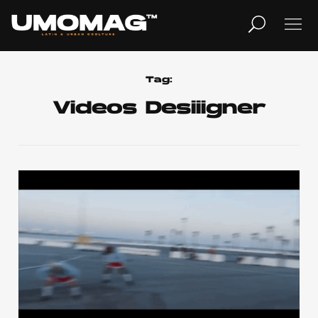
MUSICA
LIFESTYLE
Tag:
Videos Desiiigner
REVISTA
TV
Home
Cover Story