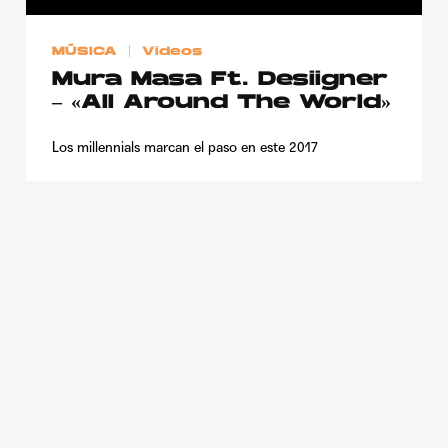
Publicidad
MÚSICA
Videos
Contacto
Mura Masa Ft. Desiigner
Aviso Legal
– «All Around The World»
Los millennials marcan el paso en este 2017
© 2015-2022 UMOMAG. PROPIEDAD DE UMO agency. TODOS LOS
DERECHOS RESERVADOS.