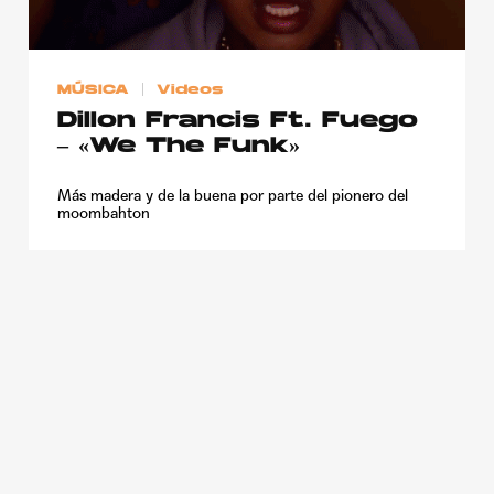
Publicidad
Contacto
MÚSICA
Videos
Aviso Legal
Dillon Francis Ft. Fuego
– «We The Funk»
© 2015-2022 UMOMAG. PROPIEDAD DE UMO agency. TODOS LOS
DERECHOS RESERVADOS.
Más madera y de la buena por parte del pionero del
moombahton