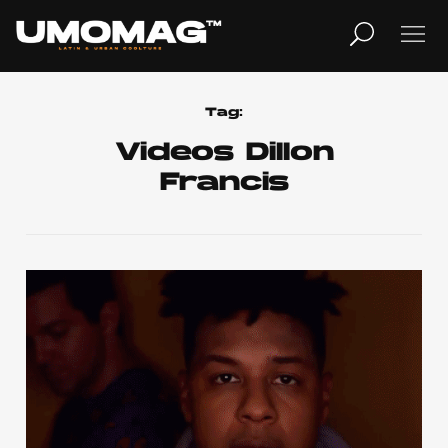
MUSICA
LIFESTYLE
Tag:
Videos Dillon
Francis
REVISTA
TV
Home
Cover Story