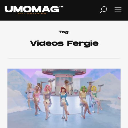
MUSICA
LIFESTYLE
Tag:
Videos Fergie
REVISTA
TV
Home
Cover Story