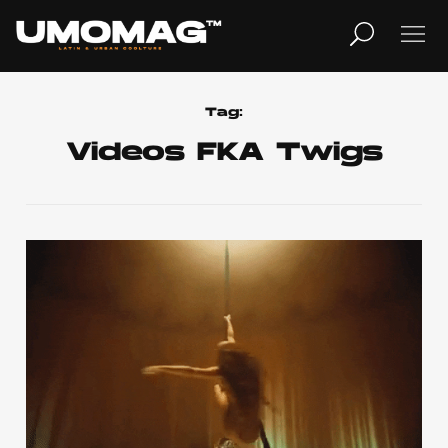
MUSICA
LIFESTYLE
Tag:
Videos FKA Twigs
REVISTA
TV
Home
Cover Story