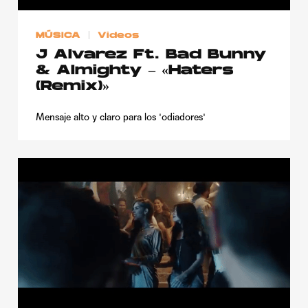
Publicidad
MÚSICA
Videos
Contacto
J Alvarez Ft. Bad Bunny
Aviso Legal
& Almighty – «Haters
(Remix)»
© 2015-2022 UMOMAG. PROPIEDAD DE UMO agency. TODOS LOS
Mensaje alto y claro para los 'odiadores'
DERECHOS RESERVADOS.