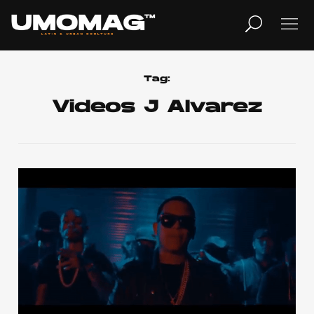
MUSICA
LIFESTYLE
Tag:
Videos J Alvarez
REVISTA
TV
Home
Cover Story