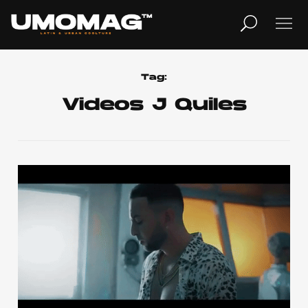
MUSICA
LIFESTYLE
Tag:
Videos J Quiles
REVISTA
TV
Home
Cover Story