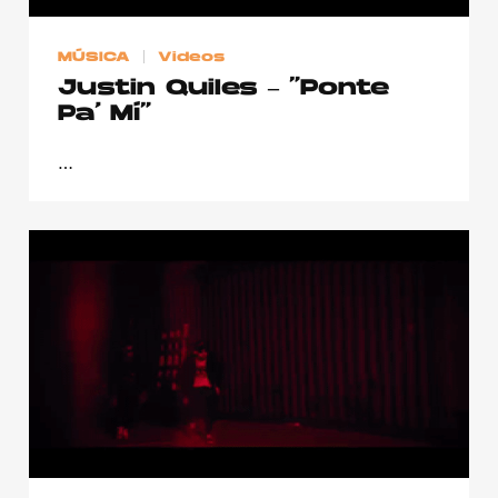
Publicidad
MÚSICA
Videos
Contacto
Justin Quiles – “Ponte
Aviso Legal
Pa’ Mí”
…
© 2015-2022 UMOMAG. PROPIEDAD DE UMO agency. TODOS LOS
DERECHOS RESERVADOS.