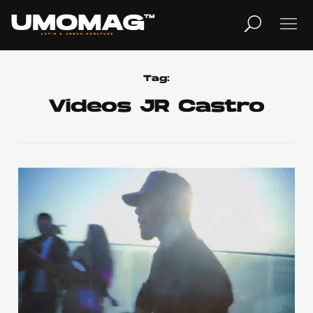
MUSICA
LIFESTYLE
Tag:
Videos JR Castro
REVISTA
TV
Home
Cover Story