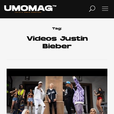
MUSICA
LIFESTYLE
Tag:
Videos Justin
Bieber
REVISTA
TV
Home
Cover Story