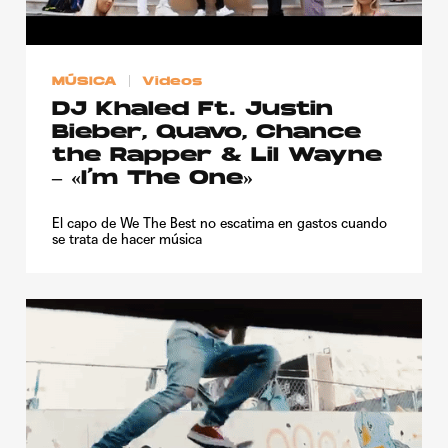
Publicidad
Contacto
MÚSICA
Videos
Aviso Legal
DJ Khaled Ft. Justin
Bieber, Quavo, Chance
the Rapper & Lil Wayne
© 2015-2022 UMOMAG. PROPIEDAD DE UMO agency. TODOS LOS
DERECHOS RESERVADOS.
– «I’m The One»
El capo de We The Best no escatima en gastos cuando
se trata de hacer música