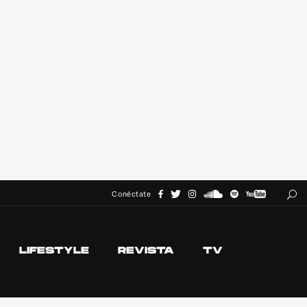
Conéctate
LIFESTYLE
REVISTA
TV