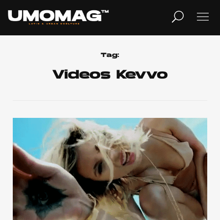
MUSICA
LIFESTYLE
Tag:
Videos Kevvo
REVISTA
TV
Home
Cover Story