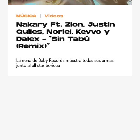
Publicidad
MÚSICA
Videos
Contacto
Nakary Ft. Zion, Justin
Aviso Legal
Quiles, Noriel, Kevvo y
Dalex – “Sin Tabú
(Remix)”
© 2015-2022 UMOMAG. PROPIEDAD DE UMO agency. TODOS LOS
DERECHOS RESERVADOS.
La nena de Baby Records muestra todas sus armas
junto al all star boricua