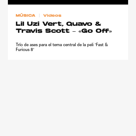
Publicidad
MÚSICA
Videos
Contacto
Lil Uzi Vert, Quavo &
Aviso Legal
Travis Scott – «Go Off»
Trío de ases para el tema central de la peli 'Fast &
© 2015-2022 UMOMAG. PROPIEDAD DE UMO agency. TODOS LOS
Furious 8'
DERECHOS RESERVADOS.