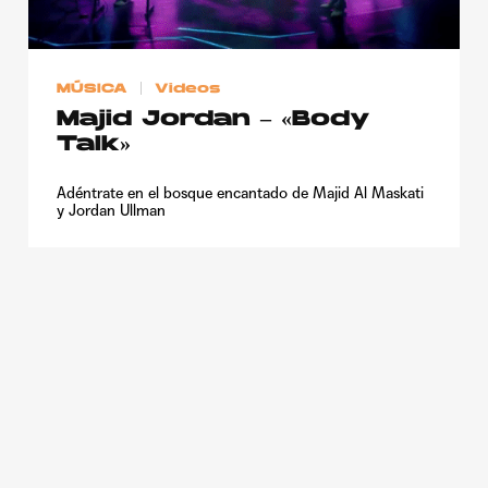
Publicidad
Contacto
MÚSICA
Videos
Aviso Legal
Majid Jordan – «Body
Talk»
© 2015-2022 UMOMAG. PROPIEDAD DE UMO agency. TODOS LOS
DERECHOS RESERVADOS.
Adéntrate en el bosque encantado de Majid Al Maskati
y Jordan Ullman