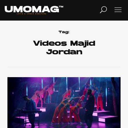
MUSICA
LIFESTYLE
Tag:
Videos Majid
Jordan
REVISTA
TV
Home
Cover Story