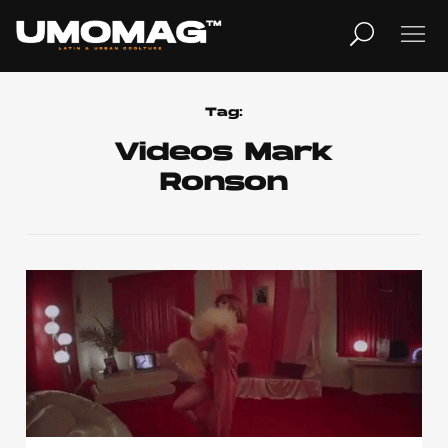
MUSICA
LIFESTYLE
Tag:
Videos Mark
Ronson
REVISTA
TV
Home
Cover Story