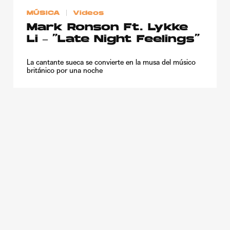
Publicidad
MÚSICA
Videos
Mark Ronson Ft. Lykke
Contacto
Li – “Late Night Feelings”
Aviso Legal
La cantante sueca se convierte en la musa del músico
británico por una noche
© 2015-2022 UMOMAG. PROPIEDAD DE UMO agency. TODOS LOS
DERECHOS RESERVADOS.