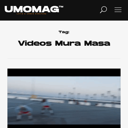
MUSICA
LIFESTYLE
Tag:
Videos Mura Masa
REVISTA
TV
Home
Cover Story