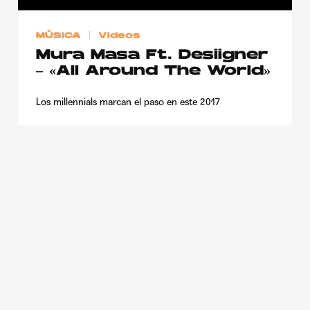
Publicidad
MÚSICA
Videos
Contacto
Mura Masa Ft. Desiigner
Aviso Legal
– «All Around The World»
Los millennials marcan el paso en este 2017
© 2015-2022 UMOMAG. PROPIEDAD DE UMO agency. TODOS LOS
DERECHOS RESERVADOS.