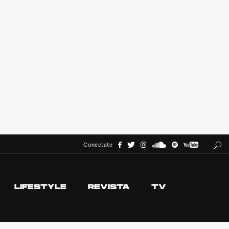
Conéctate
LIFESTYLE
REVISTA
TV