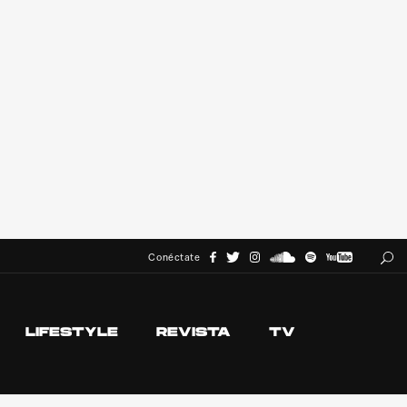
Conéctate
LIFESTYLE
REVISTA
TV