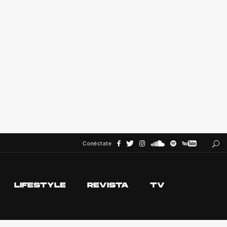
Conéctate
LIFESTYLE
REVISTA
TV