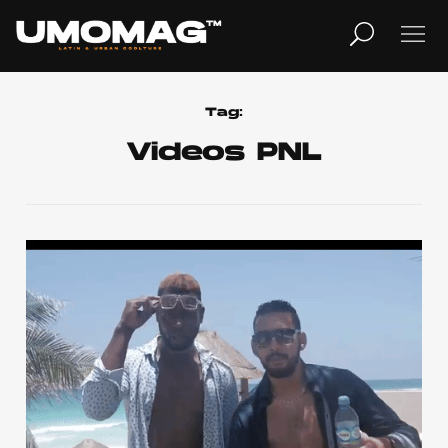
MUSICA
LIFESTYLE
Tag:
Videos PNL
REVISTA
TV
Home
Cover Story