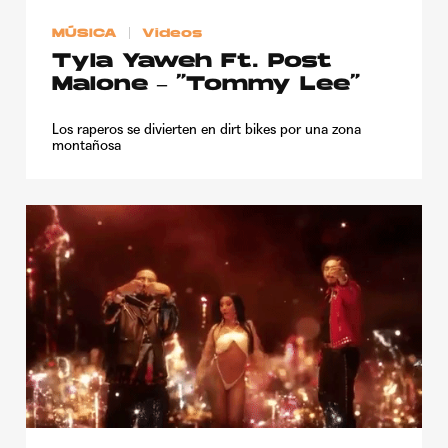
Publicidad
MÚSICA
Videos
Contacto
Tyla Yaweh Ft. Post
Malone – “Tommy Lee”
Aviso Legal
Los raperos se divierten en dirt bikes por una zona
montañosa
© 2015-2022 UMOMAG. PROPIEDAD DE UMO agency. TODOS LOS
DERECHOS RESERVADOS.