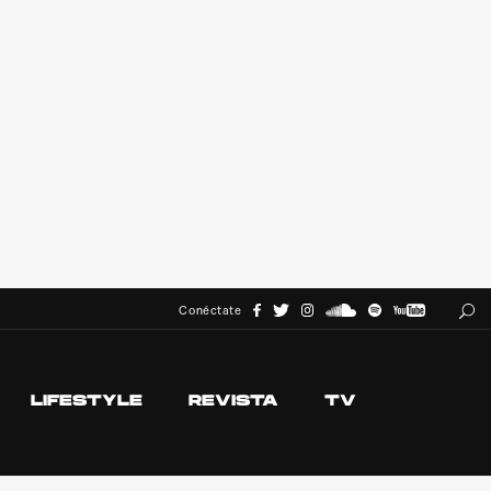
Conéctate
LIFESTYLE
REVISTA
TV