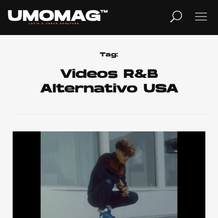
MUSICA
LIFESTYLE
Tag:
Videos R&B
Alternativo USA
REVISTA
TV
Home
Cover Story