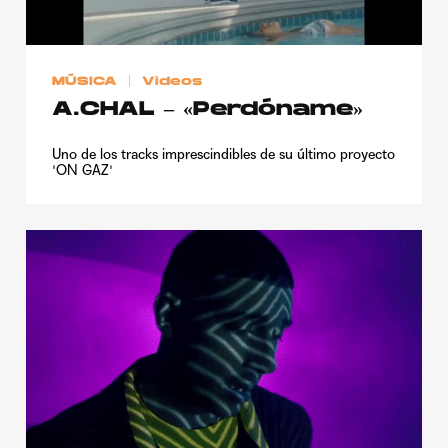
Publicidad
Contacto
MÚSICA
Videos
Aviso Legal
A.CHAL – «Perdóname»
Uno de los tracks imprescindibles de su último proyecto
© 2015-2022 UMOMAG. PROPIEDAD DE UMO agency. TODOS LOS
'ON GAZ'
DERECHOS RESERVADOS.