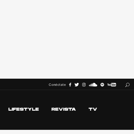
Conéctate
LIFESTYLE
REVISTA
TV