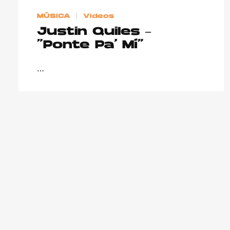
MÚSICA
Videos
Justin Quiles –
“Ponte Pa’ Mí”
…