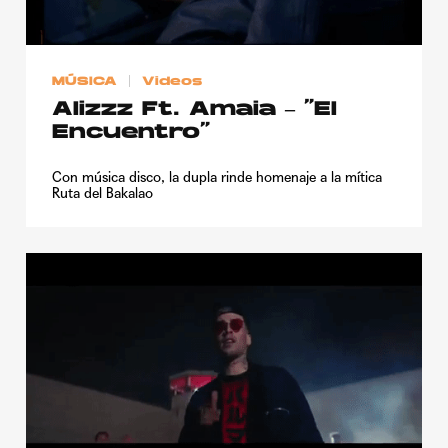
Publicidad
Contacto
MÚSICA
Videos
Aviso Legal
Alizzz Ft. Amaia – “El
Encuentro”
© 2015-2022 UMOMAG. PROPIEDAD DE UMO agency. TODOS LOS
DERECHOS RESERVADOS.
Con música disco, la dupla rinde homenaje a la mítica
Ruta del Bakalao