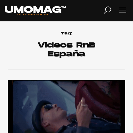
MUSICA
LIFESTYLE
Tag:
Videos RnB
España
REVISTA
TV
Home
Cover Story