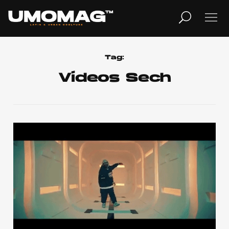
MUSICA
LIFESTYLE
Tag:
Vídeos Sech
REVISTA
TV
Home
Cover Story