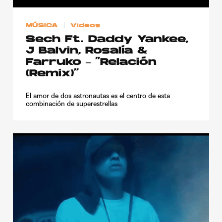
Publicidad
MÚSICA
Videos
Contacto
Sech Ft. Daddy Yankee,
Aviso Legal
J Balvin, Rosalía &
Farruko – “Relación
(Remix)”
© 2015-2022 UMOMAG. PROPIEDAD DE UMO agency. TODOS LOS
DERECHOS RESERVADOS.
El amor de dos astronautas es el centro de esta
combinación de superestrellas