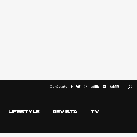
Conéctate
LIFESTYLE
REVISTA
TV