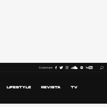
Conéctate
LIFESTYLE
REVISTA
TV