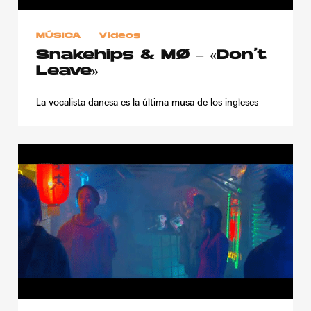
Publicidad
MÚSICA
Videos
Contacto
Snakehips & MØ – «Don’t
Aviso Legal
Leave»
La vocalista danesa es la última musa de los ingleses
© 2015-2022 UMOMAG. PROPIEDAD DE UMO agency. TODOS LOS
DERECHOS RESERVADOS.