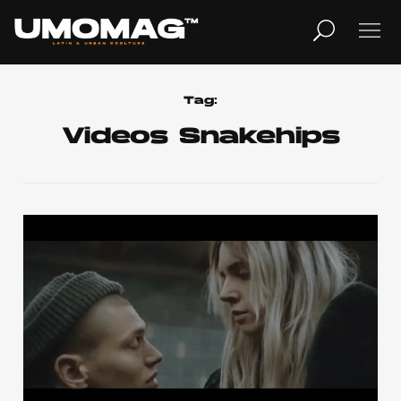
MUSICA
LIFESTYLE
Tag:
Videos Snakehips
REVISTA
TV
Home
Cover Story