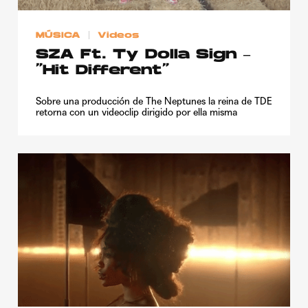
Publicidad
MÚSICA
Videos
Contacto
SZA Ft. Ty Dolla Sign –
Aviso Legal
“Hit Different”
Sobre una producción de The Neptunes la reina de TDE
© 2015-2022 UMOMAG. PROPIEDAD DE UMO agency. TODOS LOS
retorna con un videoclip dirigido por ella misma
DERECHOS RESERVADOS.