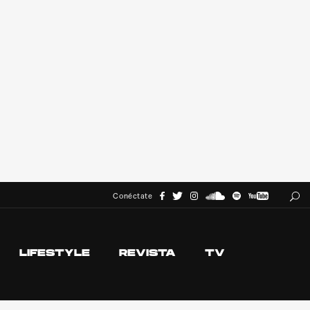
Conéctate
LIFESTYLE
REVISTA
TV