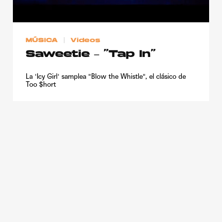
Publicidad
Contacto
MÚSICA
Videos
Aviso Legal
Saweetie – “Tap In”
La 'Icy Girl' samplea "Blow the Whistle", el clásico de
© 2015-2022 UMOMAG. PROPIEDAD DE UMO agency. TODOS LOS
Too $hort
DERECHOS RESERVADOS.