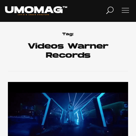
MUSICA
LIFESTYLE
Tag:
Videos Warner
Records
REVISTA
TV
Home
Cover Story