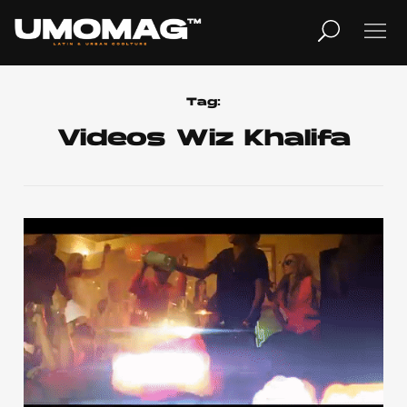
MUSICA
LIFESTYLE
Tag:
Videos Wiz Khalifa
REVISTA
TV
Home
Cover Story