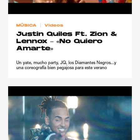
Publicidad
Contacto
MÚSICA
Videos
Aviso Legal
Justin Quiles Ft. Zion &
Lennox – «No Quiero
Amarte»
© 2015-2022 UMOMAG. PROPIEDAD DE UMO agency. TODOS LOS
DERECHOS RESERVADOS.
Un yate, mucho party, JQ, los Diamantes Negros...y
una coreografía bien pegajosa para este verano