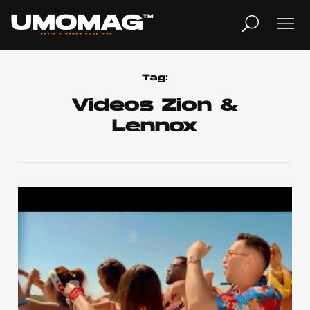
MUSICA
LIFESTYLE
Tag:
Videos Zion &
Lennox
REVISTA
TV
Home
Cover Story