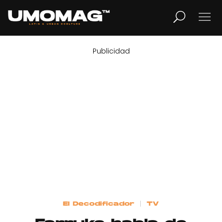
Publicidad
MUSICA
LIFESTYLE
REVISTA
TV
Home
El Decodificador
TV
Cover Story