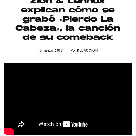
Zion & Lennox
Publicidad
explican cómo se
Contacto
grabó «Pierdo La
Cabeza», la canción
Aviso Legal
de su comeback
© 2015-2022 UMOMAG. PROPIEDAD DE UMO agency. TODOS LOS
10 marzo, 2018
Por
REDACCION
DERECHOS RESERVADOS.