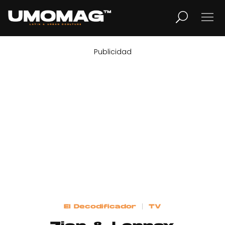
Publicidad
MUSICA
LIFESTYLE
REVISTA
TV
Home
El Decodificador
TV
Cover Story