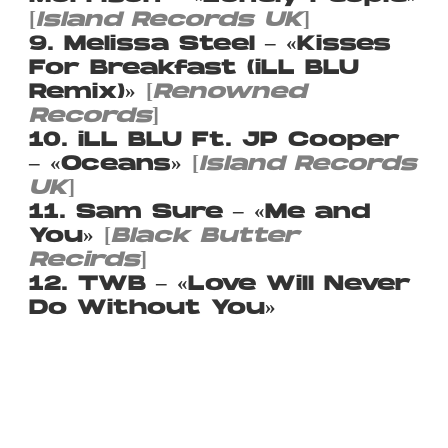
[
Island Records UK
]
9. Melissa Steel – «Kisses
For Breakfast (iLL BLU
Remix)»
[
Renowned
Records
]
10. iLL BLU Ft. JP Cooper
– «Oceans»
[
Island Records
UK
]
11. Sam Sure – «Me and
You»
[
Black Butter
Recirds
]
12. TWB – «Love Will Never
Do Without You»