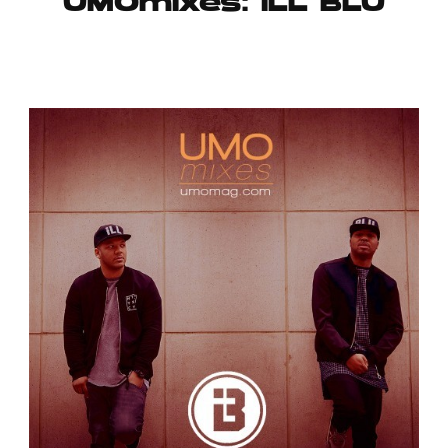
UMOmixes: iLL BLU
Publicidad
Contacto
Aviso Legal
© 2015-2022 UMOMAG. PROPIEDAD DE UMO agency. TODOS LOS
DERECHOS RESERVADOS.