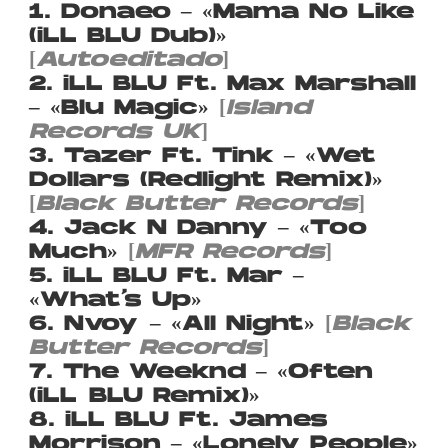
1. Donaeo – «Mama No Like
(iLL BLU Dub)»
[
Autoeditado
]
2. iLL BLU Ft. Max Marshall
– «Blu Magic»
[
Island
Records UK
]
3. Tazer Ft. Tink – «Wet
Dollars (Redlight Remix)»
[
Black Butter Records
]
4. Jack N Danny – «Too
Much»
[
MFR Records
]
5. iLL BLU Ft. Mar –
«What’s Up»
6. Nvoy – «All Night»
[
Black
Butter Records
]
7. The Weeknd – «Often
(iLL BLU Remix)»
8. iLL BLU Ft. James
Morrison – «Lonely People»