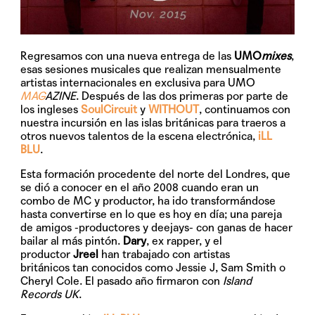
Regresamos con una nueva entrega de las
UMO
mixes
,
esas sesiones musicales que realizan mensualmente
artistas internacionales en exclusiva para
UMO
MAG
AZINE
. Después de las dos primeras por parte de
los ingleses
SoulCircuit
y
WITHOUT
, continuamos con
nuestra incursión en las islas británicas para traeros a
otros nuevos talentos de la escena electrónica,
iLL
BLU
.
Esta formación procedente del norte del Londres, que
se dió a conocer en el año 2008 cuando eran un
combo de MC y productor, ha ido transformándose
hasta convertirse en lo que es hoy en día; una pareja
de amigos -productores y deejays- con ganas de hacer
bailar al más pintón.
Dary
, ex rapper, y el
productor
Jreel
han trabajado con artistas
británicos tan conocidos como Jessie J, Sam Smith o
Cheryl Cole. El pasado año firmaron con
Island
Records UK
.