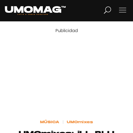
Publicidad
MUSICA
LIFESTYLE
REVISTA
TV
Home
MÚSICA
UMOmixes
Cover Story