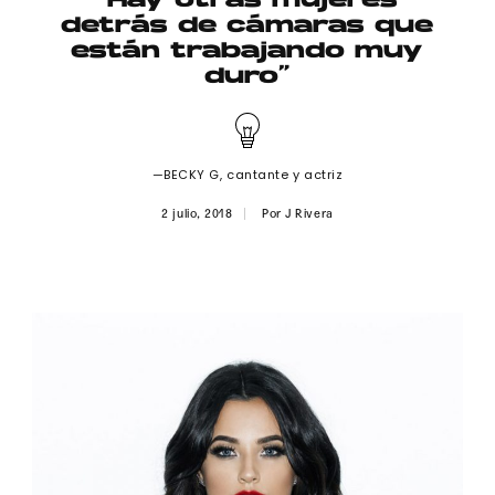
“Hay otras mujeres
Publicidad
detrás de cámaras que
están trabajando muy
Contacto
duro”
Aviso Legal
—BECKY G, cantante y actriz
© 2015-2022 UMOMAG. PROPIEDAD DE UMO agency. TODOS LOS
DERECHOS RESERVADOS.
2 julio, 2018
Por
J Rivera