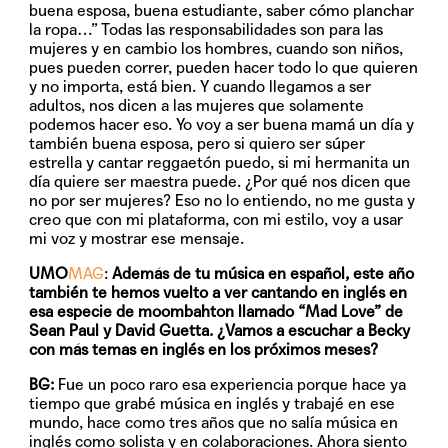
buena esposa, buena estudiante, saber cómo planchar
la ropa…” Todas las responsabilidades son para las
mujeres y en cambio los hombres, cuando son niños,
pues pueden correr, pueden hacer todo lo que quieren
y no importa, está bien. Y cuando llegamos a ser
adultos, nos dicen a las mujeres que solamente
podemos hacer eso. Yo voy a ser buena mamá un día y
también buena esposa, pero si quiero ser súper
estrella y cantar reggaetón puedo, si mi hermanita un
día quiere ser maestra puede. ¿Por qué nos dicen que
no por ser mujeres? Eso no lo entiendo, no me gusta y
creo que con mi plataforma, con mi estilo, voy a usar
mi voz y mostrar ese mensaje.
UMO
MAG
:
Además de tu música en español, este año
también te hemos vuelto a ver cantando en inglés en
esa especie de moombahton llamado “Mad Love” de
Sean Paul y David Guetta. ¿Vamos a escuchar a Becky
con más temas en inglés en los próximos meses?
BG:
Fue un poco raro esa experiencia porque hace ya
tiempo que grabé música en inglés y trabajé en ese
mundo, hace como tres años que no salía música en
inglés como solista y en colaboraciones. Ahora siento